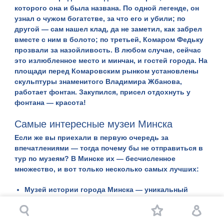
которого она и была названа. По одной легенде, он
узнал о чужом богатстве, за что его и убили; по
другой — сам нашел клад, да не заметил, как забрел
вместе с ним в болото; по третьей, Комаром Федьку
прозвали за назойливость. В любом случае, сейчас
это излюбленное место и минчан, и гостей города. На
площади перед Комаровским рынком установлены
скульптуры знаменитого Владимира Жбанова,
работает фонтан. Закупился, присел отдохнуть у
фонтана — красота!
Самые интересные музеи Минска
Если же вы приехали в первую очередь за
впечатлениями — тогда почему бы не отправиться в
тур по музеям? В Минске их — бесчисленное
множество, и вот только несколько самых лучших:
Музей истории города Минска
— уникальный
комплекс в историческом центре столицы;
Национальный исторический музей
, где вы
увидите поистине редкие экспонаты — римские