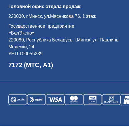
всем ми­ром — жи­ли бе­ло­ру­сы, по­ля­ки,
Головной офис отдела продаж:
евреи, цы­га­не, та­та­ры… Пра­во­слав­ная
цер­ковь, ка­то­ли­че­ский ко­стел, си­на­го­ги,
до­ма ре­мес­лен­ни­ков и куп­цов фор­ми­ру­
220030, г.Минск, ул.Мясникова 76, 1 этаж
ют ан­самбль его Рыночной пло­ща­ди.
Экс­кур­сия по­вест­ву­ет об ис­то­рии ди­на­
Государственное предприятие
стии Рад­зи­вил­лов — од­но­го из са­мых
вли­я­тель­ных ро­дов Ве­ли­ко­го Кня­же­ства
«БелЭкспо»
Ли­тов­ско­го и Ре­чи Поспо­ли­той, оста­вив­
ших глу­бо­кий след в куль­тур­ном на­сле­
220080, Республика Беларусь, г.Минск, ул. Павлины
дии бе­ло­рус­ско­го на­ро­да и всей ев­ро­
Меделки, 24
пей­ской ци­ви­ли­за­ции…
УНП 100055235
7172 (МТС, А1)