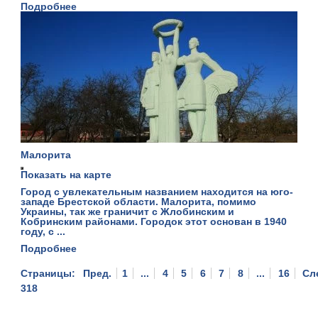
Подробнее
Малорита
Показать на карте
Город с увлекательным названием находится на юго-
западе Брестской области. Малорита, помимо
Украины, так же граничит с Жлобинским и
Кобринским районами. Городок этот основан в 1940
году, с ...
Подробнее
Страницы:
Пред.
1
...
4
5
6
7
8
...
16
Сл
318