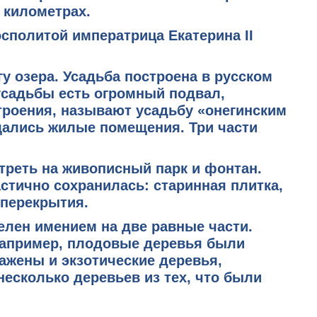
 километрах.
Посполитой императрица
Екатерина II
гу озера. Усадьба построена
в русском
усадьбы есть огромный подвал,
троения, называют усадьбу «онегинским
щались жилые помещения. Три части
отреть на живописный парк и фонтан.
астично сохранилась: старинная плитка,
 перекрытия.
елен имением на две равные части.
 Например, плодовые деревья были
сажены и экзотические деревья,
несколько деревьев из тех, что были