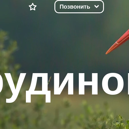
Позвонить
рудино