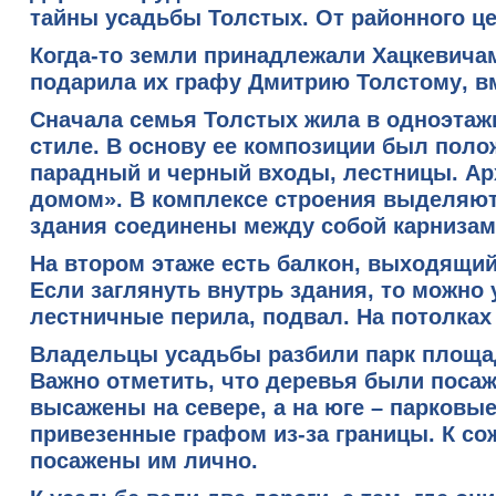
тайны усадьбы Толстых. От районного це
Когда-то земли принадлежали
Хацкевича
подарила их графу Дмитрию Толстому
, 
Сначала семья Толстых жила
в одноэтаж
стиле
. В основу ее композиции был поло
парадный и черный входы, лестницы. Ар
домом». В комплексе строения выделяют
здания соединены между собой карнизам
На втором этаже есть балкон
, выходящий
Если заглянуть внутрь здания, то можно 
лестничные перила, подвал. На потолках
Владельцы усадьбы разбили
парк площа
Важно отметить, что деревья были посаж
высажены на севере, а на юге – парковые
привезенные графом из-за границы. К со
посажены им лично.