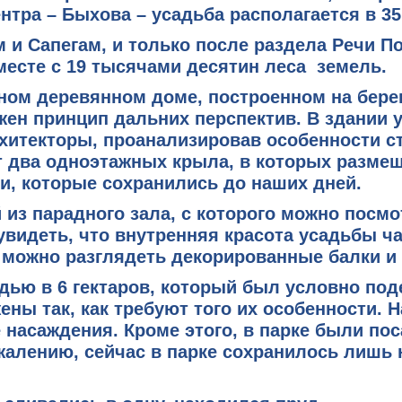
нтра – Быхова – усадьба располагается в 35
м и Сапегам
, и только после раздела Речи 
вместе с 19 тысячами десятин леса земель.
ном деревянном доме
, построенном на бере
жен принцип дальних перспектив. В здании 
хитекторы, проанализировав особенности с
 два одноэтажных крыла, в которых разме
и, которые сохранились до наших дней.
 из парадного зала, с которого можно посм
увидеть, что внутренняя красота усадьбы ч
 можно разглядеть декорированные балки и
дью в 6 гектаров
, который был условно под
ены так, как требуют того их особенности.
 насаждения. Кроме этого, в парке были по
жалению, сейчас в парке сохранилось лишь 