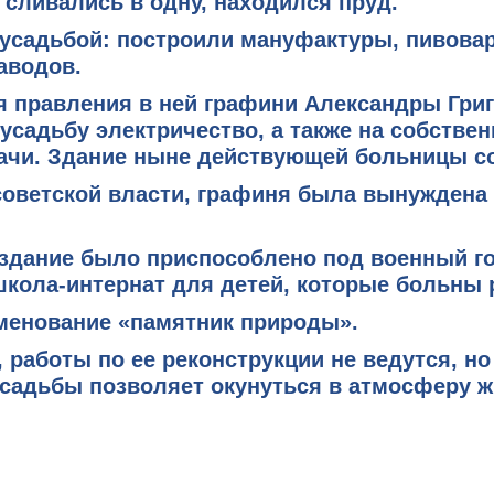
и сливались в одну, находился пруд.
 усадьбой:
построили мануфактуры, пивовар
аводов
.
я правления в ней графини Александры Григ
 усадьбу
электричество
, а также на собств
рачи. Здание ныне действующей больницы с
оветской власти, графиня была вынуждена 
здание было приспособлено под военный го
 школа-интернат для детей, которые больны
именование
«памятник природы»
.
 работы по ее реконструкции не ведутся, н
садьбы позволяет окунуться в атмосферу ж