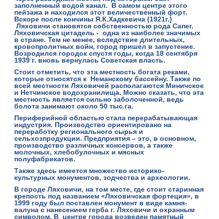
заполненный водой канал. В самом центре этого
пейзажа и находился этот величественный форт.
Вскоре после кончины
Я.К.Хадкевича
(1921г.)
Ляховичи становятся собственностью рода Сапег.
Ляховичская цитадель - одна из наиболее значимых
в стране. Тем не менее, вследствие длительных,
кровопролитных войн, город пришел в запустение.
Возродился городок спустя годы, когда 18 сентября
1939 г. вновь вернулась Советская власть.
Стоит отметить, что эта местность богата реками,
которые относятся к Неманскому бассейну. Также по
всей местности
Ляховичей
располагаются Миничское
и Нетчинское водохранилища. Можно сказать, что эта
местность является сильно заболоченной, ведь
болота занимают около 50 тыс.га.
Периферийной областью стала перерабатывающая
индустрия. Производство ориентировано на
переработку регионального сырья и
сельхозпродукции. Предприятия – это, в основном,
производство различных консервов, а также
молочных, хлебобулочных и мясных
полуфабрикатов.
Также здесь имеется множество историко-
культурных монументов, зодчества и археологии.
В городе Ляховичи, на том месте, где стоит старинная
крепость под названием
«Ляховичская фортеция»
, в
1999 году был поставлен монумент в виде камня-
валуна с нанесением герба г. Ляховичи и охранным
символом. В центре города возведен памятный