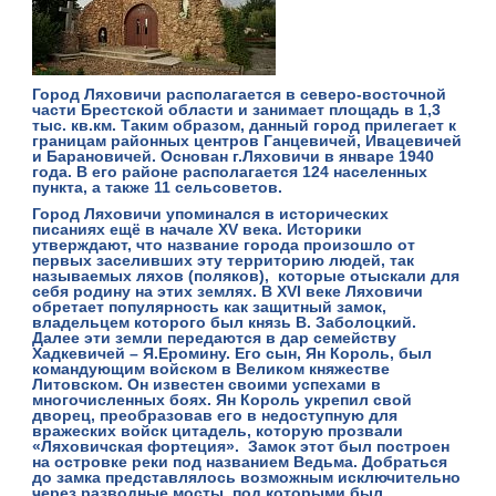
Город Ляховичи
располагается в северо-восточной
части Брестской области и занимает площадь в 1,3
тыс. кв.км. Таким образом, данный город прилегает к
границам районных центров Ганцевичей, Ивацевичей
и Барановичей. Основан г.Ляховичи в январе 1940
года. В его районе располагается 124 населенных
пункта, а также 11 сельсоветов.
Город
Ляховичи
упоминался в исторических
писаниях ещё в начале XV века. Историки
утверждают, что название города произошло от
первых заселивших эту территорию людей, так
называемых ляхов (поляков), которые отыскали для
себя родину на этих землях. В ХVI веке Ляховичи
обретает популярность как защитный замок,
владельцем которого был князь В. Заболоцкий.
Далее эти земли передаются в дар семейству
Хадкевичей – Я.Еромину. Его сын, Ян Король, был
командующим войском в Великом княжестве
Литовском. Он известен своими успехами в
многочисленных боях. Ян Король укрепил свой
дворец, преобразовав его в недоступную для
вражеских войск цитадель, которую прозвали
«Ляховичская фортеция»
. Замок этот был построен
на островке реки под названием Ведьма. Добраться
до замка представлялось возможным исключительно
через разводные мосты, под которыми был