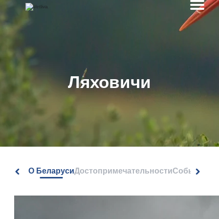
Ляховичи
О Беларуси
Достопримечательности
События