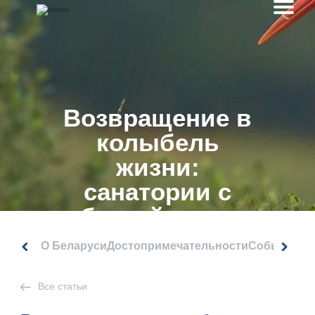
Возвращение в
колыбель
жизни:
санатории с
бассейном в
Беларуси
О Беларуси
Достопримечательности
События
Все статьи