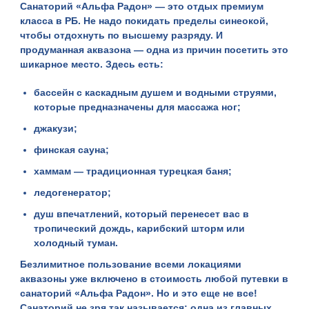
Санаторий «
Альфа Радон
» — это отдых премиум
класса в РБ. Не надо покидать пределы синеокой,
чтобы отдохнуть по высшему разряду. И
продуманная аквазона — одна из причин посетить это
шикарное место. Здесь есть:
бассейн с каскадным душем и водными струями,
которые предназначены для массажа ног;
джакузи;
финская сауна;
хаммам — традиционная турецкая баня;
ледогенератор;
душ впечатлений, который перенесет вас в
тропический дождь, карибский шторм или
холодный туман.
Безлимитное пользование всеми локациями
аквазоны уже включено в стоимость любой путевки в
санаторий «Альфа Радон». Но и это еще не все!
Санаторий не зря так называется: одна из главных