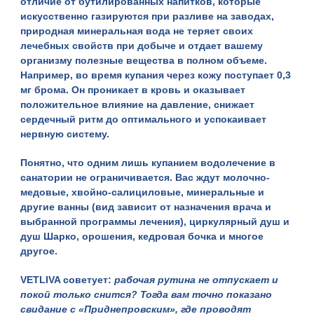
отличие от бутилированных напитков, которые
искусственно газируются при разливе на заводах,
природная минеральная вода не теряет своих
лечебных свойств при добыче и отдает вашему
организму полезные вещества в полном объеме.
Например, во время купания через кожу поступает 0,3
мг брома. Он проникает в кровь и оказывает
положительное влияние на давление, снижает
сердечный ритм до оптимального и успокаивает
нервную систему.
Понятно, что одним лишь купанием водолечение в
санатории не ограничивается. Вас ждут молочно-
медовые, хвойно-салициловые, минеральные и
другие ванны (вид зависит от назначения врача и
выбранной программы лечения), циркулярный душ и
душ Шарко, орошения, кедровая бочка и многое
другое.
VETLIVA советует:
рабочая рутина не отпускает и
покой только снится? Тогда вам точно показано
свидание с «Приднепровским», где проводят