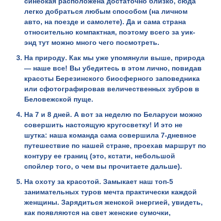
синеокая расположена достаточно близко, сюда
легко добраться любым способом (на личном
авто, на поезде и самолете). Да и сама страна
относительно компактная, поэтому всего за уик-
энд тут можно много чего посмотреть.
На природу
. Как мы уже упомянули выше, природа
— наше все! Вы убедитесь в этом лично, повидав
красоты Березинского биосферного заповедника
или сфотографировав величественных зубров в
Беловежской пуще.
На 7 и 8 дней
.
А вот за неделю по Беларуси можно
совершить настоящую кругосветку! И это не
шутка: наша команда сама совершила 7-дневное
путешествие по нашей стране, проехав маршрут по
контуру ее границ (это, кстати, небольшой
спойлер того, о чем вы прочитаете дальше).
На охоту за красотой
. Замыкает наш топ-5
занимательных туров мечта практически каждой
женщины. Зарядиться женской энергией, увидеть,
как появляются на свет женские сумочки,