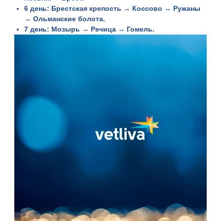
6 день
: Брестская крепость → Коссово → Ружаны
→ Ольманские болота.
7 день
: Мозырь → Речица → Гомель.