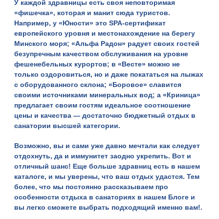
У каждой здравницы есть своя неповторимая
«фишечка», которая и манит сюда туристов.
Например, у «
Юности
» это SPA-сертификат
европейского уровня и местонахождение на берегу
Минского моря; «
Альфа Радон
» радует своих гостей
безупречным качеством обслуживания на уровне
фешенебельных курортов; в «
Весте
» можно не
только оздоровиться, но и даже покататься на лыжах
с оборудованного склона; «
Боровое
» славится
своими источниками минеральных вод; а «
Криница
»
предлагает своим гостям идеальное соотношение
цены и качества — достаточно бюджетный отдых в
санатории высшей категории.
Возможно, вы и сами уже давно мечтали как следует
отдохнуть, да и иммунитет заодно укрепить. Вот и
отличный шанс! Еще больше
здравниц
есть в нашем
каталоге, и мы уверены, что ваш отдых удастся. Тем
более, что мы постоянно рассказываем про
особенности отдыха в санаториях в нашем
Блоге
и
вы легко сможете выбрать подходящий именно вам!.