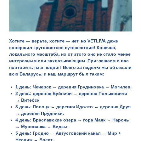
Хотите — верьте, хотите — нет, но
VETLIVA
даже
совершил кругосветное путешествие! Конечно,
локального масштаба, но от этого оно не стало менее
интересным или захватывающим. Приглашаем и вас
повторить наш подвиг! Всего за неделю мы объехали
всю Беларусь, и наш маршрут был таким:
1 день
: Чечерск → деревня Грудиновка → Могилев.
2 день
: деревня Буйничи → деревня Полыковичи
→ Витебск.
3 день
: Полоцк → деревня Идолто → деревня Друя
→ деревня Прудники.
4 день
: Браславские озера → гора Маяк → Нарочь
→ Мурованка → Видзы.
5 день
: Гродно → Августовский канал → Мир +
Несвиж → Брест.