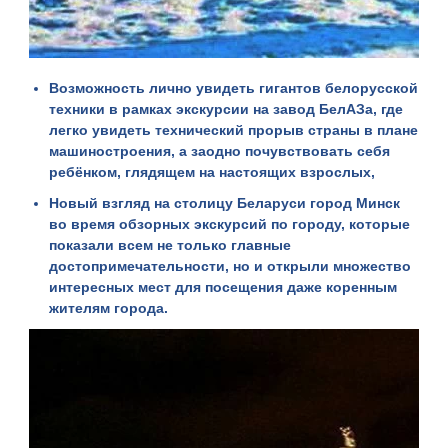
Возможность лично увидеть гигантов белорусской
техники в рамках
экскурсии на завод БелАЗа
, где
легко увидеть технический прорыв страны в плане
машиностроения, а заодно почувствовать себя
ребёнком, глядящем на настоящих взрослых,
Новый взгляд на столицу Беларуси город Минск
во время
обзорных экскурсий по городу
, которые
показали всем не только главные
достопримечательности, но и открыли множество
интересных мест для посещения даже коренным
жителям города.