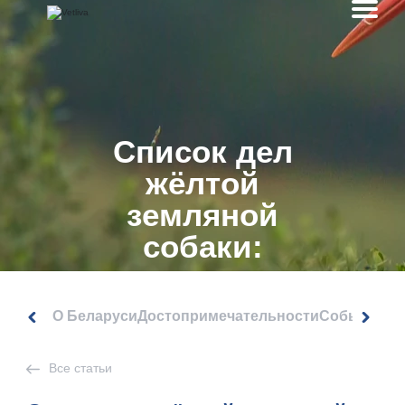
Список дел
жёлтой
земляной
собаки:
подводим итоги
2018 года!
О Беларуси
Достопримечательности
События
Все статьи