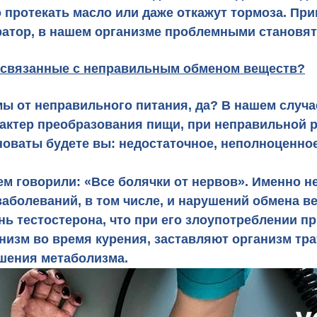
протекать масло или даже откажут тормоза. При
атор, в нашем организме проблемными становятс
 связанные с неправильным обменом веществ?
емы от неправильного питания, да? В нашем случ
рактер преобразования пищи, при неправильной р
оваты будете вы: недостаточное, неполноценное
сем говорили: «Все болячки от нервов». Именно 
заболеваний, в том числе, и нарушений обмена в
ь тестостерона, что при его злоупотреблении п
низм во время курения, заставляют организм тр
ушения метаболизма.