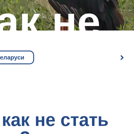
ак не
Беларуси
м
ого
как не стать