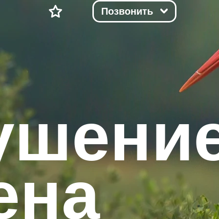
Позвонить
ушени
ена