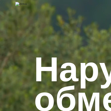
Нар
обм