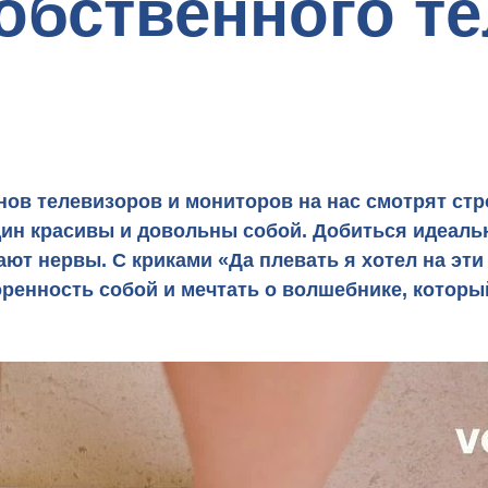
обственного т
а?
анов телевизоров и мониторов на нас смотрят с
один красивы и довольны собой. Добиться идеаль
ют нервы. С криками «Да плевать я хотел на эти
оренность собой и мечтать о волшебнике, которы