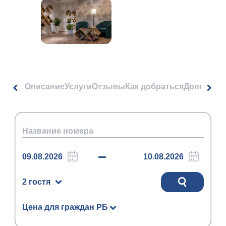
Описание
Услуги
Отзывы
Как добраться
Дополнит
2 гостя
Цена для граждан РБ