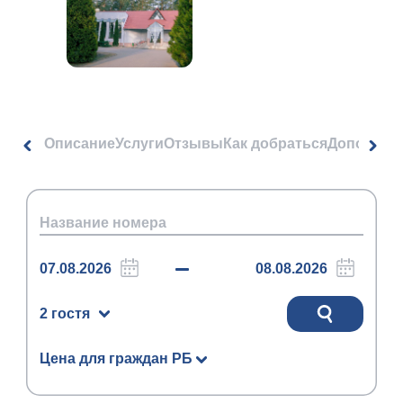
Описание
Услуги
Отзывы
Как добраться
Дополнит
2 гостя
Цена для граждан РБ