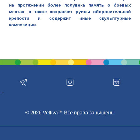
на протяжении более полувека память о боевых
местах, а также сохраняет руины оборонительной
крепости и содержит иные скульптурные
композиции.
Создание мемориального комплекса
«Брест–крепость герой»
Интересный факт: для строительства этого
мемориального комплекса не выделялись никакие
бюджетные средства. Все строительство
возводилось исключительно за деньги, собранные
на пожертвования граждан.
-->
Начало строительства крепости было положено в
1833 году. Тогда же здесь был возведен и
Брестский
замок
. Изначально строения представляли собой
© 2026 Vetliva™ Все права защищены
земляные укрепления временного характера. Первый
камень был заложен спустя три года. А уже в 1842
году строительство крепости и замка было
полностью закончено. Перед взорами наблюдателей
открывались крепость и три защищавшие ее