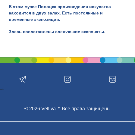
В этом музее Полоцка произведения искусства
находится в двух залах. Есть постоянные и
временные экспозиции.
Здесь представлены следующие экспонаты:
Коллекции культового прикладного искусства XII–
XIX вв.;
Шедевры иконописи XVIII–XX вв.;
Светская портретная живопись XVIII века;
Коллекции изобразительного искусства Беларуси
XX века.
-->
В музее вы узнаете о развитии искусства в нашей
стране, познакомитесь с интересными фактами из
жизни известных художников, увидите предметы
© 2026 Vetliva™ Все права защищены
археологии XII века и культовое медное литье.
А еще здесь есть стационарная выставка,
посвященная стенописи Спасо-Преображенского