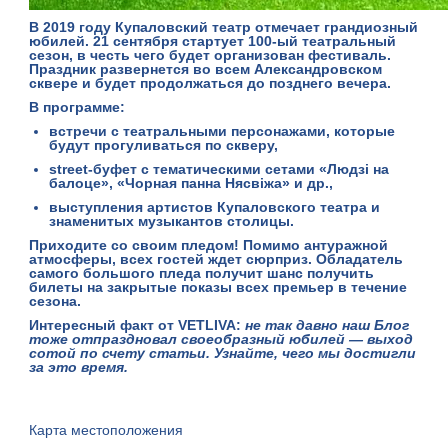
В 2019 году
Купаловский театр
отмечает грандиозный
юбилей.
21 сентября
стартует
100-ый театральный
сезон
, в честь чего будет организован фестиваль.
Праздник развернется во всем
Александровском
сквере
и будет продолжаться до позднего вечера.
В программе:
встречи с театральными персонажами, которые
будут прогуливаться по скверу,
street-буфет с тематическими сетами «Людзі на
балоце», «Чорная панна Нясвіжа» и др.,
выступления артистов Купаловского театра и
знаменитых музыкантов столицы.
Приходите со своим пледом! Помимо антуражной
атмосферы, всех гостей ждет сюрприз. Обладатель
самого большого пледа получит шанс получить
билеты на закрытые показы всех премьер в течение
сезона.
Интересный факт от VETLIVA:
не так давно наш Блог
тоже отпраздновал своеобразный юбилей —
выход
сотой по счету статьи
. Узнайте, чего мы достигли
за это время.
Карта местоположения