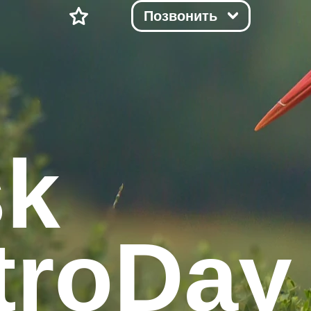
Позвонить
sk
troDay