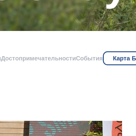
и
Достопримечательности
События
Карта 