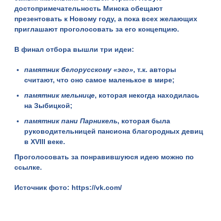
достопримечательность Минска
обещают
презентовать к Новому году, а пока всех желающих
приглашают проголосовать за его концепцию.
В финал отбора вышли три идеи:
памятник белорусскому «эго»
, т.к. авторы
считают, что оно самое маленькое в мире;
памятник мельнице
, которая некогда находилась
на Зыбицкой;
памятник пани Парникель
, которая была
руководительницей пансиона благородных девиц
в XVIII веке.
Проголосовать за понравившуюся идею можно
по
ссылке
.
Источник фото:
https://vk.com/