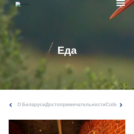
Еда
О Беларуси
Достопримечательности
События