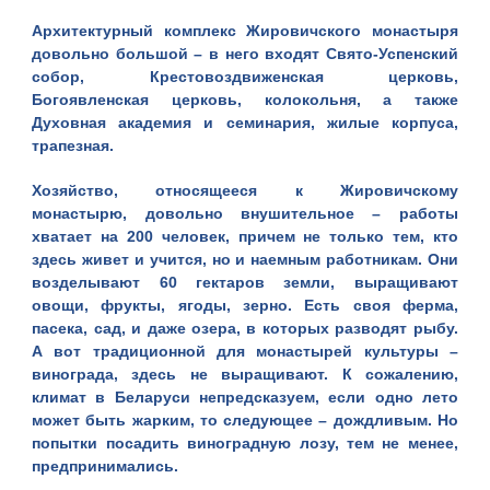
Архитектурный комплекс Жировичского монастыря
довольно большой – в него входят
Свято-Успенский
собор
,
Крестовоздвиженская церковь
,
Богоявленская церковь
,
колокольня
, а также
Духовная академия и семинария, жилые корпуса,
трапезная.
Хозяйство, относящееся к Жировичскому
монастырю, довольно внушительное – работы
хватает на 200 человек, причем не только тем, кто
здесь живет и учится, но и наемным работникам. Они
возделывают 60 гектаров земли, выращивают
овощи, фрукты, ягоды, зерно. Есть своя ферма,
пасека, сад, и даже озера, в которых разводят рыбу.
А вот традиционной для монастырей культуры –
винограда, здесь не выращивают. К сожалению,
климат в Беларуси непредсказуем, если одно лето
может быть жарким, то следующее – дождливым. Но
попытки посадить виноградную лозу, тем не менее,
предпринимались.