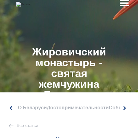
Жировичский
монастырь -
святая
жемчужина
Беларуси
О Беларуси
Достопримечательности
События
Все статьи