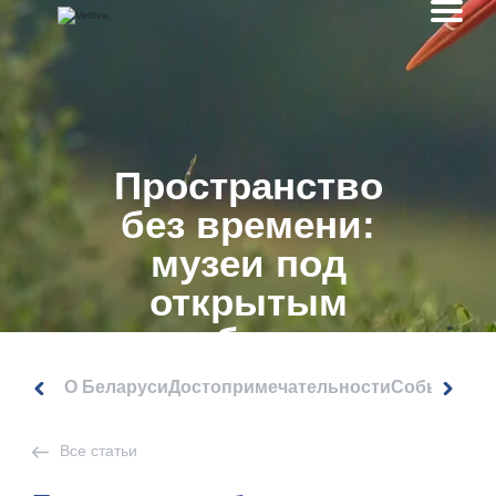
Пространство
без времени:
музеи под
открытым
небом в
Беларуси
О Беларуси
Достопримечательности
События
Все статьи