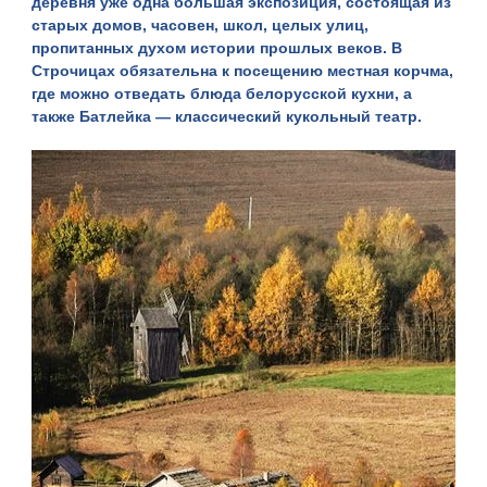
деревня уже одна большая экспозиция, состоящая из
старых домов, часовен, школ, целых улиц,
пропитанных духом истории прошлых веков. В
Строчицах
обязательна к посещению местная корчма,
где можно отведать блюда белорусской кухни, а
также Батлейка — классический кукольный театр.