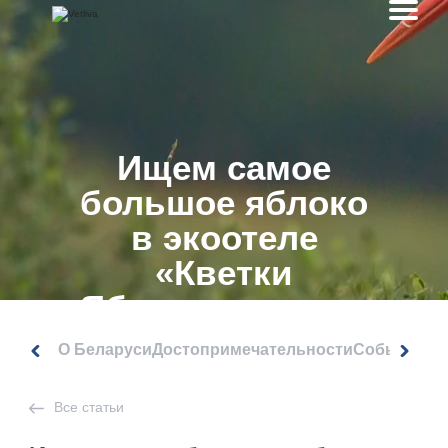
Ищем самое
большое яблоко
в экоотеле
«Кветки
Яблыни»: видео
О Беларуси
Достопримечательности
События
Все статьи