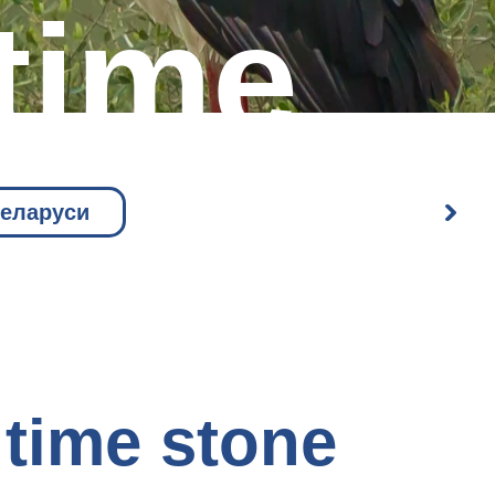
 time
Беларуси
 time stone