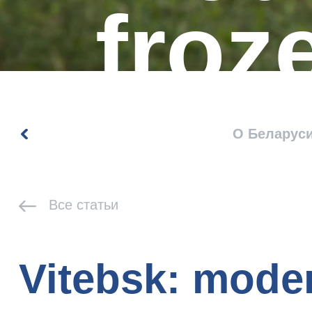
froz
ston
О Беларус
Все статьи
Vitebsk: moder