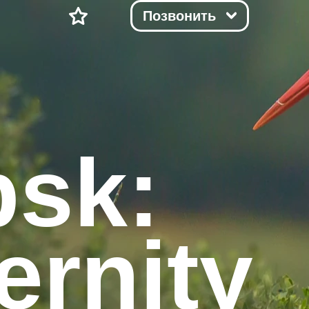
Позвонить
bsk:
rnity