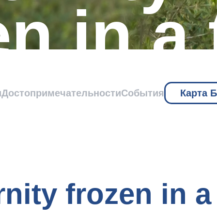
en in a
e
и
Достопримечательности
События
Карта 
nity frozen in a