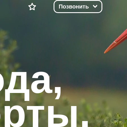
Позвонить
да,
орты,