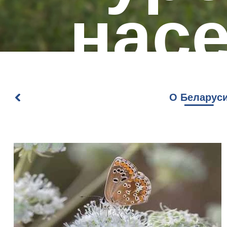
нас
пун
О Беларус