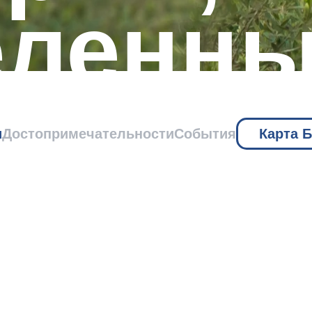
еленн
кты
и
Достопримечательности
События
Карта 