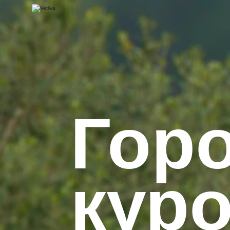
Горо
кур