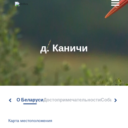
д. Каничи
О Беларуси
Достопримечательности
События
Карта местоположения