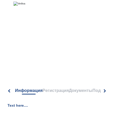
Условия
сотрудничества
Информация
Регистрация
Документы
Подписка 
Text here....