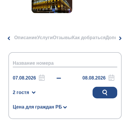
Описание
Услуги
Отзывы
Как добраться
Дополнит
2 гостя
Цена для граждан РБ