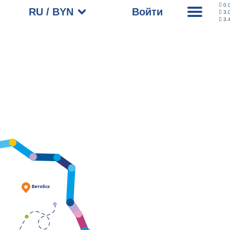
0.
RU / BYN
Войти
3.
3.