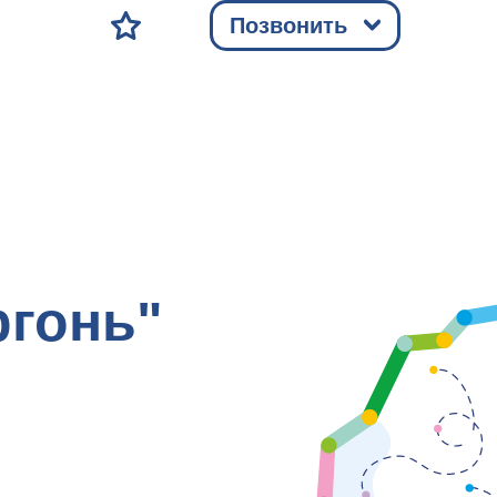
Позвонить
ргонь"