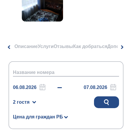
Описание
Услуги
Отзывы
Как добраться
Дополнит
2 гостя
Цена для граждан РБ