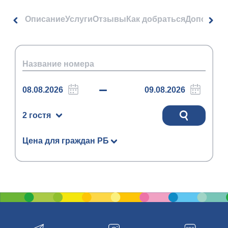
Описание
Услуги
Отзывы
Как добраться
Дополнит
2 гостя
Цена для граждан РБ