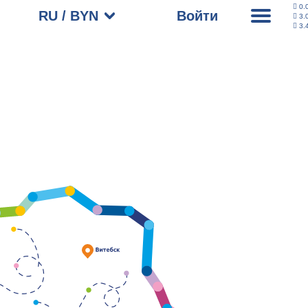
0.
RU / BYN
Войти
3.
3.