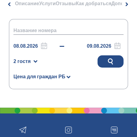
Описание
Услуги
Отзывы
Как добраться
Дополнит
2 гостя
Цена для граждан РБ