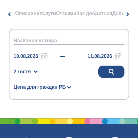
Описание
Услуги
Отзывы
Как добраться
Дополнит
2 гостя
Цена для граждан РБ