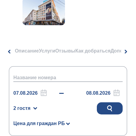
Описание
Услуги
Отзывы
Как добраться
Дополнит
2 гостя
Цена для граждан РБ