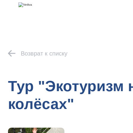
Возврат к списку
Тур "Экотуризм 
колёсах"