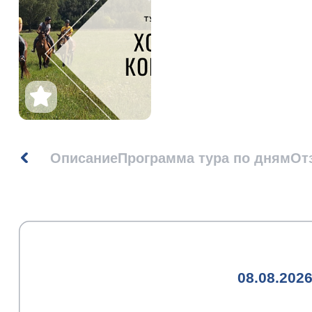
Описание
Программа тура по дням
От