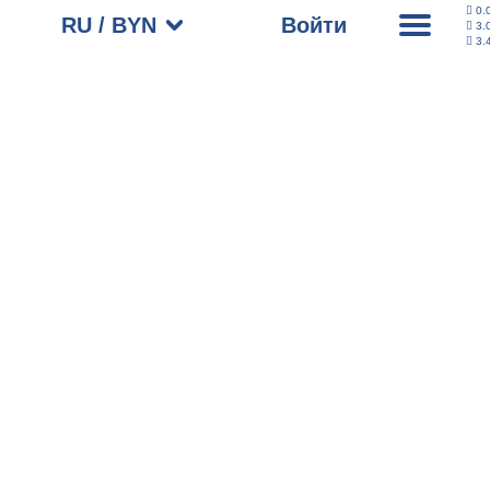
0.
RU / BYN
Войти
3.
3.