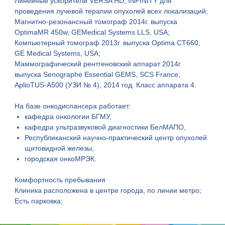
Линейные ускорители VERSA HD, INFINITY для
проведения лучевой терапии опухолей всех локализаций;
Магнитно-резонансный томограф 2014г. выпуска
OptimaMR 450w, GEMedical Systems LLS, USA;
Компьютерный томограф 2013г. выпуска Optima CT660,
GE Medical Systems, USA;
Маммографический рентгеновский аппарат 2014г.
выпуска Senographe Essential GEMS, SCS France;
АplioTUS-A500 (УЗИ № 4), 2014 год. Класс аппарата 4.
На базе онкодиспансера работает:
кафедра онкологии БГМУ,
кафедра ультразвуковой диагностики БелМАПО,
Республиканский научно-практический центр опухолей
щитовидной железы,
городская онкоМРЭК.
Комфортность пребывания
Клиника расположена в центре города, по линии метро;
Есть парковка;