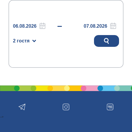
2 гостя
-->