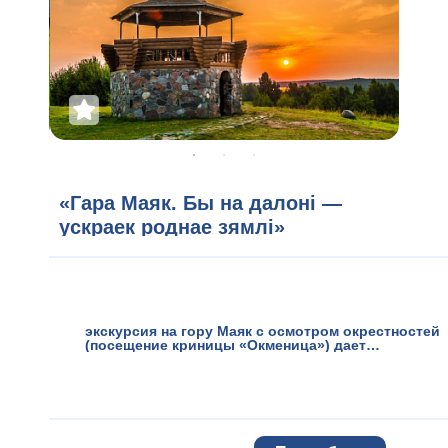
«Гара Маяк. Бы на далоні —
ускраек роднае зямлі»
экскурсия на гору Маяк с осмотром окрестностей
(посещение криницы «Окменица») дает
представление о географических особенностях и
исторических достояниях озерной колыбели
Беларуси - Браславщины. Странствование по
территории Национального парка с осмотром
живописных озёр (Ельня, Снуды, Струсто) и
возвышенностей (Святая гора и камня
«Боханок»), интересный рассказ о разнообразии