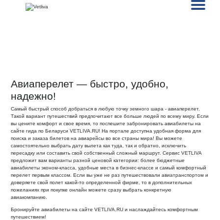
Авиаперелет — быстро, удобно,
надежно!
Самый быстрый способ добраться в любую точку земного шара - авиаперелет.
Такой вариант путешествий предпочитают все больше людей по всему миру. Если
вы цените комфорт и свое время, то поспешите забронировать авиабилеты на
сайте гида по Беларуси VETLIVA.RU! На портале доступна удобная форма для
поиска и заказа билетов на авиарейсы во все страны мира! Вы можете
самостоятельно выбрать дату вылета как туда, так и обратно, исключить
пересадку или составить свой собственный сложный маршрут. Сервис VETLIVA
предложит вам варианты разной ценовой категории: более бюджетные
авиабилеты эконом-класса, удобные места в бизнес-классе и самый комфортный
перелет первым классом. Если вы уже не раз путешествовали авиатранспортом и
доверяете свой полет какой-то определенной фирме, то в дополнительных
пожеланиях при покупке онлайн можете сразу выбрать конкретную
авиакомпанию.
Бронируйте авиабилеты на сайте VETLIVA.RU и наслаждайтесь комфортным
путешествием!