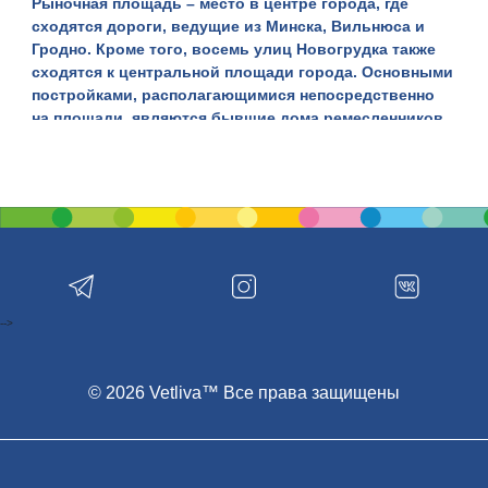
Рыночная площадь
– место в центре города, где
сходятся дороги, ведущие из Минска, Вильнюса и
Гродно. Кроме того, восемь улиц Новогрудка также
сходятся к центральной площади города. Основными
постройками, располагающимися непосредственно
на площади, являются
бывшие дома ремесленников
,
а также дома, которые принадлежали братьям
Израилитам. Теперь эти здания заняты магазинами и
кафе. В одном из них располагается Дом культуры
Новогрудка. Эти бывшие жилые постройки с
аналогичными зданиями на улицах, примыкающих к
площади, являются исторической и культурной
ценностью.
Следующим памятником архитектуры в застройке
-->
рыночной площади являются
торговые ряды
.
Изначально они были деревянными, позже их
сменили постройки из камня. Лавки занимали место
© 2026 Vetliva™ Все права защищены
между колонн и шли в два ряда. Это были последние
постройки, которые появились на торговой площади
в XIX веке. Их стиль определяется как классический.