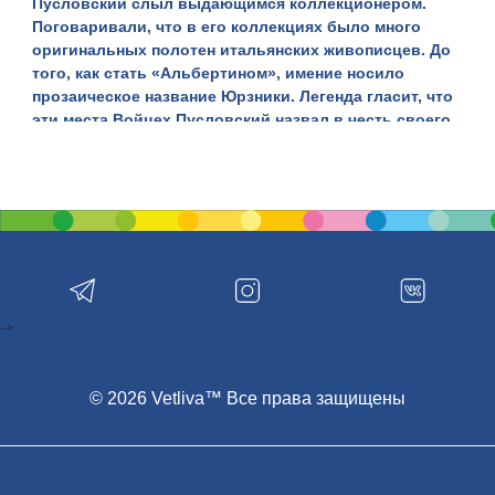
Пусловский слыл выдающимся коллекционером.
Поговаривали, что в его коллекциях было много
оригинальных полотен итальянских живописцев. До
того, как стать «Альбертином», имение носило
прозаическое название Юрзники. Легенда гласит, что
эти места Войцех Пусловский назвал в честь своего
любимого сына Альберта, судьба которого
оказалась трагической.
Имение состоит из прекрасных сооружений,
раскинувшегося
парка
и массивной
брамы
на въезде.
Во времена правления Пусловского, в черте усадьбы
стали функционировать промышленные объекты, где
производилось много того, что нужно в хозяйстве,
начиная со спичек и сукна и заканчивая бумагой и
-->
коврами. Со стартом военных действий во время
кампании 1914-1918 годов деятельность предприятий
свелась к минимуму. Сейчас здесь функционирует
© 2026 Vetliva™ Все права защищены
цех слонимского бумажного предприятия.
Комплекс раскинулся на берегу прекрасного озера, а
рядом находится парк потрясающей красоты. Когда-