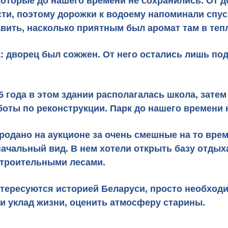
которые до нашего времени не сохранились. От д
ти, поэтому дорожки к водоему напоминали спус
вить, насколько приятным был аромат там в тепл
: дворец был сожжен. От него остались лишь под
5 года в этом здании располагалась школа, зате
боты по реконструкции. Парк до нашего времени 
продано на аукционе за очень смешные на то вре
начальный вид. В нем хотели открыть базу отдых
 строительными лесами.
нтересуются историей Беларуси, просто необход
 и уклад жизни, оценить атмосферу старины.