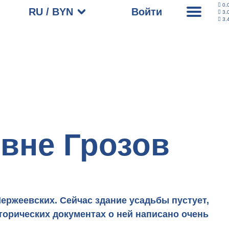
0.
RU / BYN
Войти
3.
3.
вне Грозов
Мержеевских
. Сейчас здание усадьбы пустует,
торических документах о ней написано очень