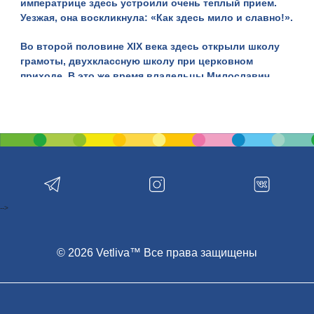
императрице здесь устроили очень теплый прием.
Уезжая, она воскликнула: «Как здесь мило и славно!».
Во второй половине XIX века здесь открыли школу
грамоты, двухклассную школу при церковном
приходе. В это же время владельцы Милославич
Мерещские построили здесь роскошное имение
с
широким приусадебным парком
. Здание не
сохранилось, а парк дожил до нашего времени
частично.
С XX века Милославичи были густо населены
евреями, но во время Великой Отечественной они
все были расстреляны немцами. В войну погибло
еще 116 жителей деревни, сожжено около 90 домов.
-->
После войны здесь установили памятник трем с
половиной сотням погибшим от рук захватчиков
землякам.
© 2026 Vetliva™ Все права защищены
В конце XIX века в Милославичах построили новую
церковь