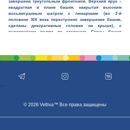
завершена треугольным фронтоном. Верхний ярус –
квадратная в плане башня, накрытая высоким
восьмигранным шатром с люкарнами (во 2-й
половине ХIХ века перестроено завершение башни,
сделаны декоративные головки на крыше), с
рудиментами волют по сторонам. Стены башни
имеют большие прямоугольные окна с
полуциркульными завершениями. Боковые фасады с
лучковыми окнами лишены украшений. Зальный
интерьер перекрыт плоским потолком. Стены
разделены пилястрами. Около западной стены хоры
раскрыты в зал тремя арочными проемами.
Трехъярусный иконостас сделан в 1892 году.
-->
© 2026 Vetliva™ Все права защищены