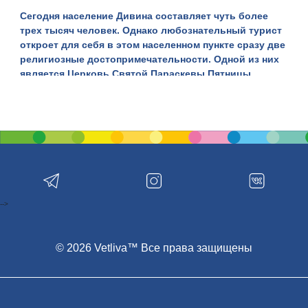
Сегодня население Дивина составляет
чуть более
трех тысяч человек
. Однако любознательный турист
откроет для себя в этом населенном пункте сразу две
религиозные достопримечательности. Одной из них
является Церковь Святой Параскевы Пятницы,
дошедшая до наших дней с первой половины XVIII
века. Второй объект, достойный внимания -
Церковь
Рождества Богородицы
, возведенная в 1902 году.
Строительство Церкви Рождества Богородицы
велось на протяжении долгих двадцати трех лет,
начавшись в 1879 году по причине ветхости
расположенного здесь же здания прежней церкви,
первое упоминание о которой относится к 1580 году.
-->
Новый храм, возведенный в самом начале ХХ века,
был сооружен на месте прежнего, переняв и само
название - Церковь Рождества Богородицы.
© 2026 Vetliva™ Все права защищены
Свое название храм получил в честь одного из
двунадесятых праздников православной церкви -
Рождества Пресвятой Богородицы, отмечаемого 8