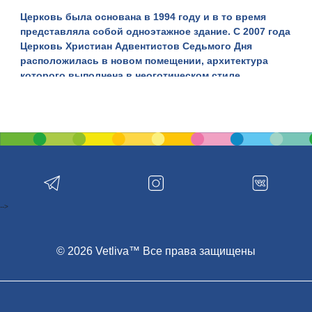
Церковь была основана в
1994
году и в то время
представляла собой одноэтажное здание. С 2007 года
Церковь Христиан Адвентистов Седьмого Дня
расположилась в новом помещении, архитектура
которого выполнена в неоготическом стиле.
Кто же такие адвентисты и какую религию они
исповедуют?
Адвент
в переводе с латинского языка
означает «
пришествие
». Адвентист является
христианином, верующим во Второе пришествие
Христа. Проповедует десять заповедей божьих и
почитает день сотворения Богом мира – субботу.
Церковь протестантов состоит из поместных
-->
церквей, которые проповедуют заповеди Библии и
проводят христианские богослужения. Единственный
символ вероучения для адвентистов – это Библия.
© 2026 Vetliva™ Все права защищены
Все действия религиозной общины направлены на
помощь людям, воспитание в них нравственности и
высокой духовности, правильному отношению к