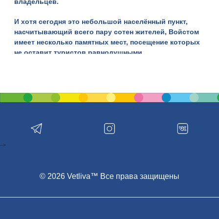
владельцев.
И хотя сегодня это небольшой населённый пункт,
насчитывающий всего пару сотен жителей, Войстом
имеет
несколько памятных мест,
посещение которых
не оставит туристов равнодушными.
Одним из главных объектов агрогородка является
Троицкий костёл или храм Пресвятой Троицы,
строительство которого началось в 1927 году. В это
время Войстом входил в состав Польши согласно
Рижскому мирному договору, подписанному шестью
годами ранее.
Строительство храма велось на протяжении
-->
длительного периода и было завершено в канун
Второй мировой войны в 1939 году.
© 2026 Vetliva™ Все права защищены
Материалом для строительства выступили кирпич и
бутовый камень.
С точки зрения архитектуры, здание костёла