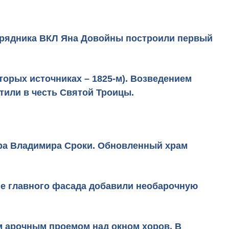
е урядника ВКЛ Яна Довойны построили первый
торых источниках – 1825-м). Возведением
тили в честь Святой Троицы.
тора Владимира Сроки. Обновленный храм
не главного фасада добавили необарочную
 арочным проемом над окном хоров. В