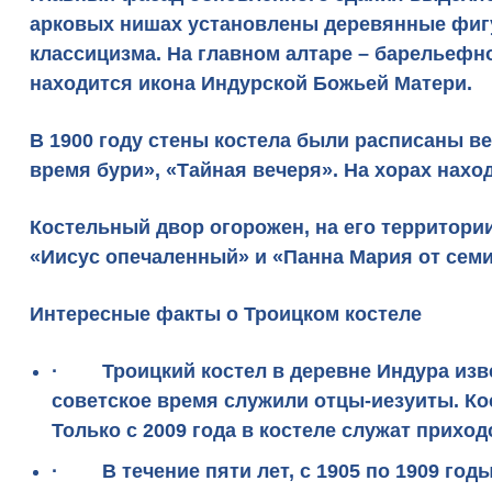
арковых нишах установлены деревянные фиг
классицизма
. На главном алтаре – барельеф
находится икона Индурской Божьей Матери.
В 1900 году стены костела были расписаны в
время бури», «Тайная вечеря». На хорах нах
Костельный двор огорожен, на его территори
«Иисус опечаленный» и «Панна Мария от семи 
Интересные факты о Троицком костеле
· Троицкий костел в деревне Индура извес
советское время служили отцы-иезуиты. Кос
Только с 2009 года в костеле служат прихо
· В течение пяти лет, с 1905 по 1909 год