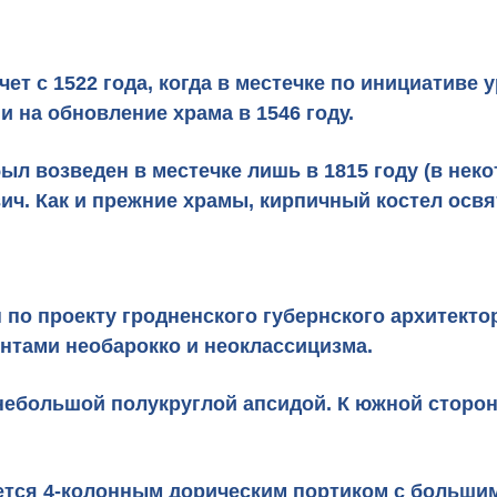
чет с 1522 года, когда в местечке по инициатив
 на обновление храма в 1546 году.
л возведен в местечке лишь в 1815 году (в неко
ич. Как и прежние храмы, кирпичный костел освя
н по проекту гродненского губернского архитек
ентами необарокко и неоклассицизма.
 небольшой полукруглой апсидой. К южной сторо
тся 4-колонным дорическим портиком с большим