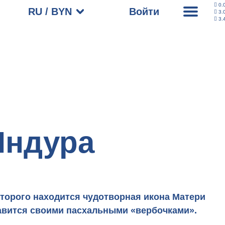
0.
RU / BYN
Войти
3.
3.
Индура
оторого находится чудотворная икона Матери
лавится своими пасхальными «вербочками».