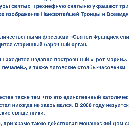
уры святых. Трехнефную святыню украшают три
ное изображение Наисвятейшей Троицы и Всевидя
еличественными фресками «Святой Франциск сним
одится старинный барочный орган.
и находится недавно построенный «Грот Марии». 
печалей», а также литовские столбы-часовенки.
тен также тем, что это единственный католическ
тел никогда не закрывался. В 2000 году иезуитск
дские священники.
ы, при храме также действовал монашеский Дом 