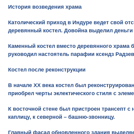
История возведения храма
Католический приход в Индуре ведет свой отс
деревянный костел. Довойна выделил деньги и
Каменный костел вместо деревянного храма бы
руководил настоятель парафии ксендз Радзев
Костел после реконструкции
В начале XX века костел был реконструирова
приобрел черты эклектического стиля с элем
К восточной стене был пристроен трансепт с
каплицу, к северной – башню-звонницу.
Главный фасад обновленного здания выделяе