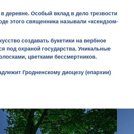
в деревне. Особый вклад в дело трезвости
оде этого священника называли «ксендзом-
усство создавать букетики на вербное
ся под охраной государства. Уникальные
олосками, цветками бессмертников.
надлежит Гродненскому диоцезу (епархии)