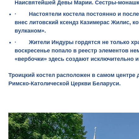
Наисвятейшей Девы Марии. Сестры-монашк
· Настоятели костела постоянно и последо
внес литовский ксендз Казимерас Жилис, к
вулканом».
· Жители Индуры гордятся не только храмо
воскресенье попало в реестр элементов не
«вербочки» здесь создают исключительно и
Троицкий костел расположен
в самом центре
Римско-Католической Церкви Беларуси.