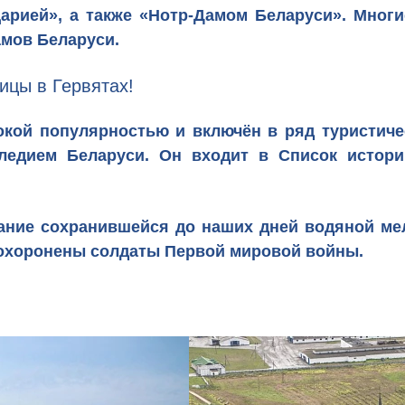
арией»
, а также
«Нотр-Дамом Беларуси».
Многие
амов Беларуси.
ицы в Гервятах!
рокой популярностью и включён в ряд
туристич
ледием Беларуси
. Он входит в Список истори
мание сохранившейся до наших дней
водяной ме
 похоронены солдаты Первой мировой войны.