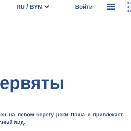
0.
RU / BYN
Войти
3.
3.
Гервяты
жен на левом берегу реки Лоша и привлекает
сный вид.