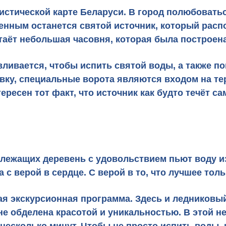
ристической карте Беларуси. В город полюбоват
енным останется святой источник, который расп
таёт небольшая часовня, которая была построена
вливается, чтобы испить святой воды, а также п
вку, специальные ворота являются входом на т
ресен тот факт, что источник как будто течёт сам 
злежащих деревень с удовольствием пьют воду из
 с верой в сердце. С верой в то, что лучшее тол
я экскурсионная программа. Здесь и ледниковый 
е обделена красотой и уникальностью. В этой н