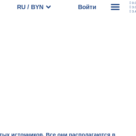
0.
RU / BYN
Войти
3.
3.
тых источников
. Все они располагаются в