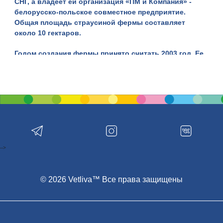
СНГ, а владеет ей организация «ПМ и Компания» -
белорусско-польское совместное предприятие.
Общая площадь страусиной фермы составляет
около 10 гектаров.
Годом создания фермы принято считать
2003 год. Ее
возвели на пустыре примерно за два года.
Что собой представляет страусиная ферма?
Страусиная ферма пользуется большой
популярностью у туристов. Здесь разводят один из
самых больших видов птиц во всем мире –
африканского страуса. Птица имеет внушительные
габариты – ее рост достигает 2,5 метра, а вес
-->
составляет по меньшей мере 150 кг. Страусы
относятся к долгожителям, их жизненный цикл
проходит на протяжении 70 лет, из которых около
© 2026 Vetliva™ Все права защищены
сорока лет он несет яйца. Страусы - птицы
полигамные и проживают небольшими семьями.
Количество птиц варьируется от 300 до 500 в
зависимости от плана фермы. А 7 лет назад